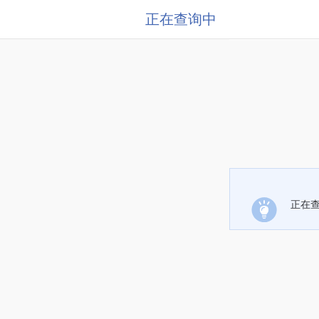
正在查询中
正在